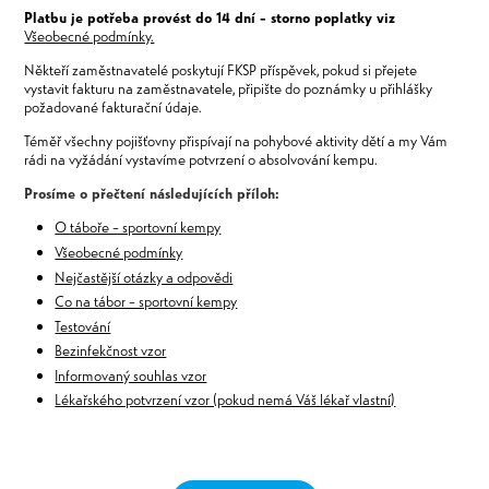
Platbu je potřeba provést do 14 dní – storno poplatky viz
Všeobecné podmínky.
Někteří zaměstnavatelé poskytují FKSP příspěvek, pokud si přejete
vystavit fakturu na zaměstnavatele, připište do poznámky u přihlášky
požadované fakturační údaje.
Téměř všechny pojišťovny přispívají na pohybové aktivity dětí a my Vám
rádi na vyžádání vystavíme potvrzení o absolvování kempu.
Prosíme o přečtení následujících příloh:
O táboře – sportovní kempy
Všeobecné podmínky
Nejčastější otázky a odpovědi
Co na tábor – sportovní kempy
Testování
Bezinfekčnost vzor
Informovaný souhlas vzor
Lékařského potvrzení vzor (pokud nemá Váš lékař vlastní)