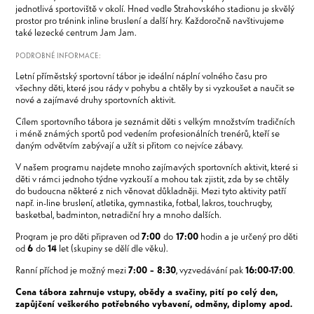
jednotlivá sportoviště v okolí. Hned vedle Strahovského stadionu je skvělý
prostor pro trénink inline bruslení a další hry. Každoročně navštivujeme
také lezecké centrum Jam Jam.
PODROBNÉ INFORMACE:
Letní příměstský sportovní tábor je ideální náplní volného času pro
všechny děti, které jsou rády v pohybu a chtěly by si vyzkoušet a naučit se
nové a zajímavé druhy sportovních aktivit.
Cílem sportovního tábora je seznámit děti s velkým množstvím tradičních
i méně známých sportů pod vedením profesionálních trenérů, kteří se
daným odvětvím zabývají a užít si přitom co nejvíce zábavy.
V našem programu najdete mnoho zajímavých sportovních aktivit, které si
děti v rámci jednoho týdne vyzkouší a mohou tak zjistit, zda by se chtěly
do budoucna některé z nich věnovat důkladněji. Mezi tyto aktivity patří
např. in-line bruslení, atletika, gymnastika, fotbal, lakros, touchrugby,
basketbal, badminton, netradiční hry a mnoho dalších.
Program je pro děti připraven od
7:00
do
17:00
hodin a je určený pro děti
od
6
do
14
let (skupiny se dělí dle věku).
Ranní příchod je možný mezi
7:00 – 8:30
, vyzvedávání pak
16:00-17:00
.
Cena tábora zahrnuje vstupy, obědy a svačiny, pití po celý den,
zapůjčení veškerého potřebného vybavení, odměny, diplomy apod.