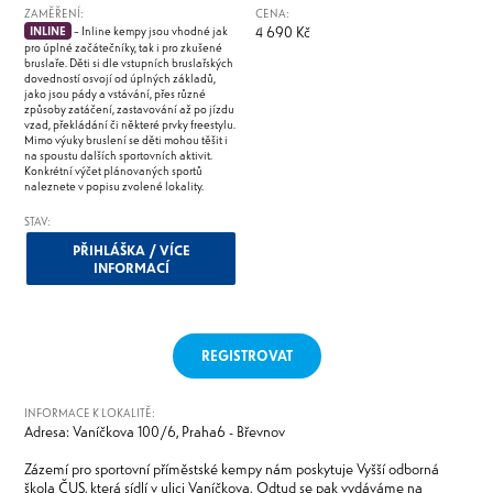
ZAMĚŘENÍ:
CENA:
4 690 Kč
INLINE
– Inline kempy jsou vhodné jak
pro úplné začátečníky, tak i pro zkušené
bruslaře. Děti si dle vstupních bruslařských
dovedností osvojí od úplných základů,
jako jsou pády a vstávání, přes různé
způsoby zatáčení, zastavování až po jízdu
vzad, překládání či některé prvky freestylu.
Mimo výuky bruslení se děti mohou těšit i
na spoustu dalších sportovních aktivit.
Konkrétní výčet plánovaných sportů
naleznete v popisu zvolené lokality.
STAV:
PŘIHLÁŠKA / VÍCE
INFORMACÍ
REGISTROVAT
INFORMACE K LOKALITĚ:
Adresa: Vaníčkova 100/6, Praha6 - Břevnov
Zázemí pro sportovní příměstské kempy nám poskytuje Vyšší odborná
škola ČUS, která sídlí v ulici Vaníčkova. Odtud se pak vydáváme na