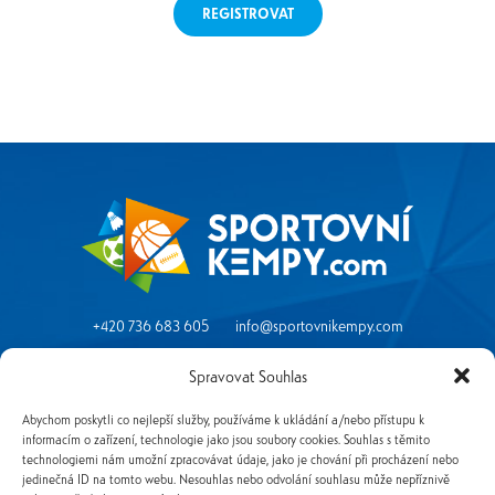
REGISTROVAT
+420 736 683 605
info@sportovnikempy.com
Svatoslavova 343/41, 140 00, Praha 4-Nusle
Spravovat Souhlas
© 2026 SportovniKempy.com.
Všechna práva vyhrazena.
Abychom poskytli co nejlepší služby, používáme k ukládání a/nebo přístupu k
informacím o zařízení, technologie jako jsou soubory cookies. Souhlas s těmito
nakresleno
graf-ik.cz
technologiemi nám umožní zpracovávat údaje, jako je chování při procházení nebo
jedinečná ID na tomto webu. Nesouhlas nebo odvolání souhlasu může nepříznivě
webdesign
Marek Klusák