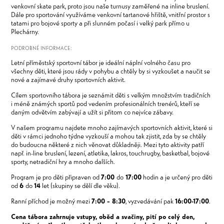
venkovní skate park, proto jsou naše turnusy zaměřené na inline bruslení.
Dále pro sportování využíváme venkovní tartanové hřiště, vnitřní prostor s
tatami pro bojové sporty a při slunném počasí i velký park přímo u
Plechárny.
PODROBNÉ INFORMACE:
Letní příměstský sportovní tábor je ideální náplní volného času pro
všechny děti, které jsou rády v pohybu a chtěly by si vyzkoušet a naučit se
nové a zajímavé druhy sportovních aktivit.
Cílem sportovního tábora je seznámit děti s velkým množstvím tradičních
i méně známých sportů pod vedením profesionálních trenérů, kteří se
daným odvětvím zabývají a užít si přitom co nejvíce zábavy.
V našem programu najdete mnoho zajímavých sportovních aktivit, které si
děti v rámci jednoho týdne vyzkouší a mohou tak zjistit, zda by se chtěly
do budoucna některé z nich věnovat důkladněji. Mezi tyto aktivity patří
např. in-line bruslení, lezení, atletika, lakros, touchrugby, basketbal, bojové
sporty, netradiční hry a mnoho dalších.
Program je pro děti připraven od
7:00
do
17:00
hodin a je určený pro děti
od
6
do
14
let (skupiny se dělí dle věku).
Ranní příchod je možný mezi
7:00 – 8:30
, vyzvedávání pak
16:00-17:00
.
Cena tábora zahrnuje vstupy, oběd a svačiny, pití po celý den,