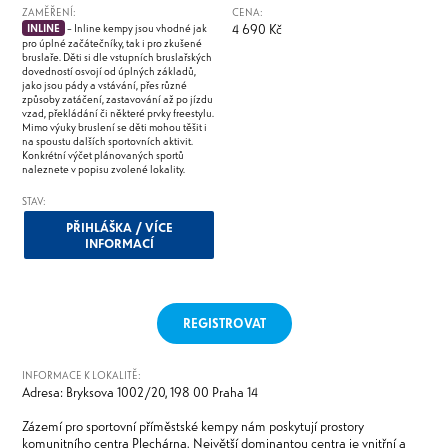
ZAMĚŘENÍ:
CENA:
4 690 Kč
INLINE
– Inline kempy jsou vhodné jak
pro úplné začátečníky, tak i pro zkušené
bruslaře. Děti si dle vstupních bruslařských
dovedností osvojí od úplných základů,
jako jsou pády a vstávání, přes různé
způsoby zatáčení, zastavování až po jízdu
vzad, překládání či některé prvky freestylu.
Mimo výuky bruslení se děti mohou těšit i
na spoustu dalších sportovních aktivit.
Konkrétní výčet plánovaných sportů
naleznete v popisu zvolené lokality.
STAV:
PŘIHLÁŠKA / VÍCE
INFORMACÍ
REGISTROVAT
INFORMACE K LOKALITĚ:
Adresa: Bryksova 1002/20, 198 00 Praha 14
Zázemí pro sportovní příměstské kempy nám poskytují prostory
komunitního centra Plechárna. Největší dominantou centra je vnitřní a