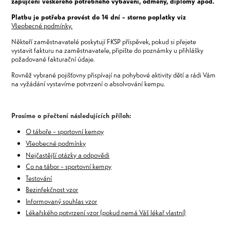
zapůjčení veškerého potřebného vybavení, odměny, diplomy apod.
Platbu je potřeba provést do 14 dní – storno poplatky viz
Všeobecné podmínky.
Někteří zaměstnavatelé poskytují FKSP příspěvek, pokud si přejete
vystavit fakturu na zaměstnavatele, připište do poznámky u přihlášky
požadované fakturační údaje.
Rovněž vybrané pojišťovny přispívají na pohybové aktivity dětí a rádi Vám
na vyžádání vystavíme potvrzení o absolvování kempu.
Prosíme o přečtení následujících příloh:
O táboře – sportovní kempy
Všeobecné podmínky
Nejčastější otázky a odpovědi
Co na tábor – sportovní kempy
Testování
Bezinfekčnost vzor
Informovaný souhlas vzor
Lékařského potvrzení vzor (pokud nemá Váš lékař vlastní)