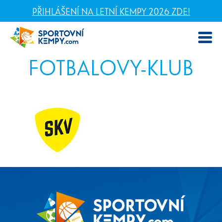
PŘIHLÁŠENÍ NA LETNÍ KEMPY 2026 ZDE!
FOTBALOVY-KLUB